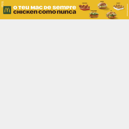
PUB.
Braga
Região
Desporto
Religião
Nacional
Internacional