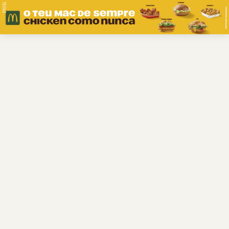
PUB.
Braga
Região
Desporto
Religião
Nacional
Internacional