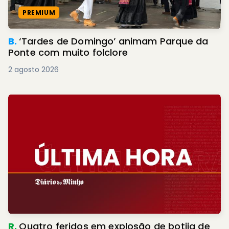
PREMIUM
B.
‘Tardes de Domingo’ animam Parque da
Ponte com muito folclore
2 agosto 2026
R.
Quatro feridos em explosão de botija de