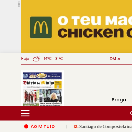
PUB.
DMtv
Hoje
14ºC
31ºC
Braga
Ao Minuto
o mundo da moda
|
Santiago de Compostela inaugura XVI Jogos 
D.