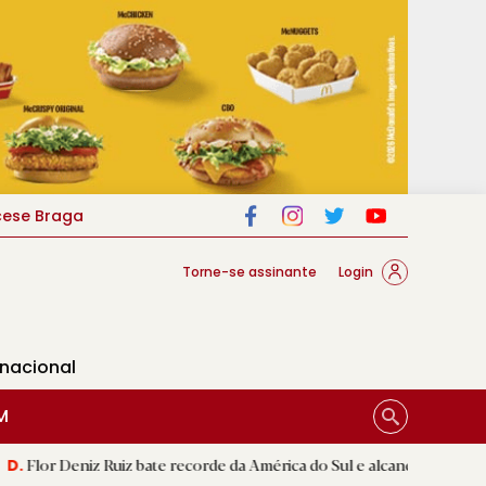
cese Braga
Torne-se assinante
Login
rnacional
M
Ruiz bate recorde da América do Sul e alcança segunda melhor marca 