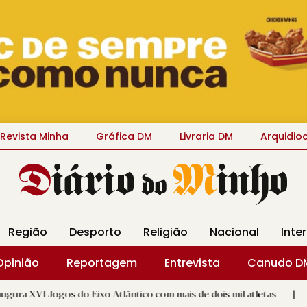
Revista Minha
Gráfica DM
Livraria DM
Arquidio
Região
Desporto
Religião
Nacional
Inte
Opinião
Reportagem
Entrevista
Canudo D
do Eixo Atlântico com mais de dois mil atletas
|
Flor Deniz 
D.