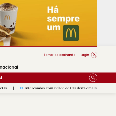
cese Braga
Torne-se assinante
Login
rnacional
M
ntercâmbio com cidade de Cali deixa em Braga mural artístico
|
D