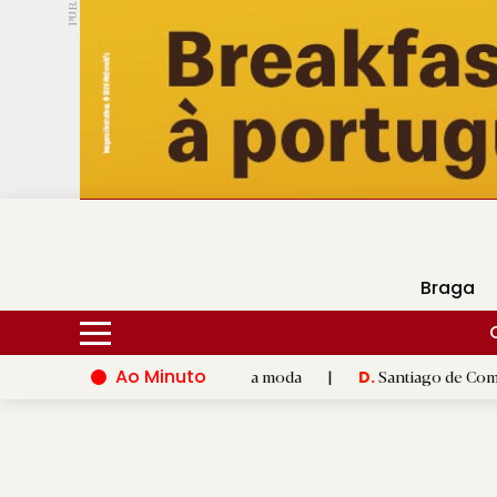
PUB.
DMtv
Hoje
16ºC
26ºC
Braga
Ao Minuto
 inovação do mundo da moda
|
Santiago de Compostela inaugura
D.