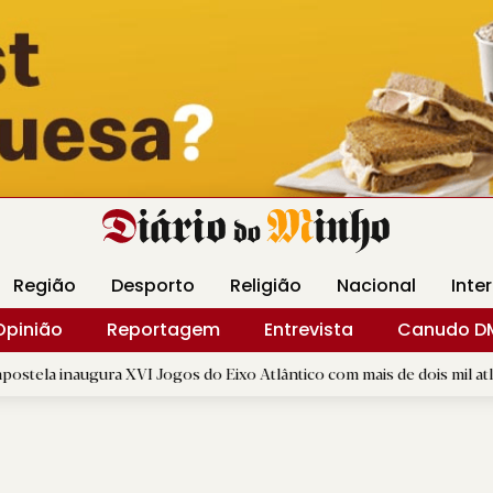
Revista Minha
Gráfica DM
Livraria DM
Arquidio
Região
Desporto
Religião
Nacional
Inte
Opinião
Reportagem
Entrevista
Canudo D
 XVI Jogos do Eixo Atlântico com mais de dois mil atletas
|
I
B.