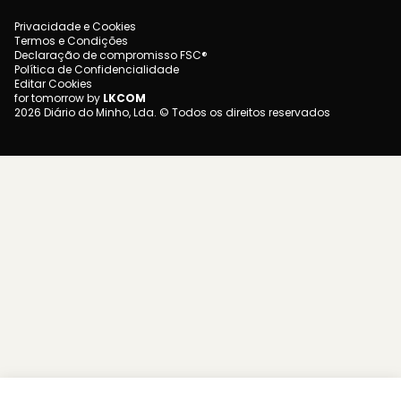
Privacidade e Cookies
Termos e Condições
Declaração de compromisso FSC®
Política de Confidencialidade
Editar Cookies
for tomorrow by
LKCOM
2026 Diário do Minho, Lda. © Todos os direitos reservados