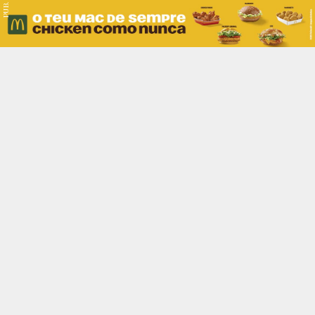
PUB.
Braga
Região
Desporto
Religião
Nacional
Internacional