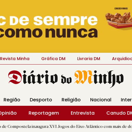
Revista Minha
Gráfica DM
Livraria DM
Arquidio
Região
Desporto
Religião
Nacional
Inte
Opinião
Reportagem
Entrevista
Canudo D
a inaugura XVI Jogos do Eixo Atlântico com mais de dois mil atletas