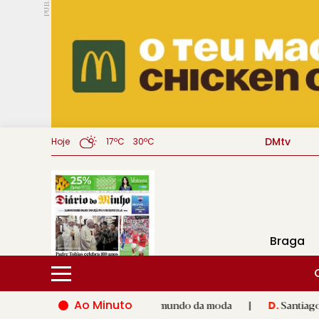
PUB.
DMtv
Hoje
17ºC
30ºC
Braga
Ao Minuto
alento e à inovação do mundo da moda
|
Santiago de Compostel
D.