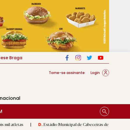
cese Braga
Torne-se assinante
Login
rnacional
M
|
Estádio Municipal de Cabeceiras de Basto recebe requalifica
D.