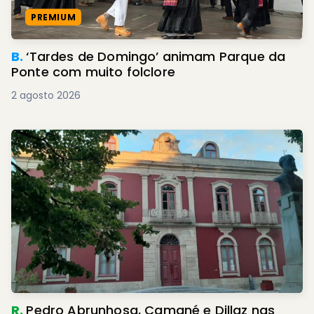
PREMIUM
B.
‘Tardes de Domingo’ animam Parque da
Ponte com muito folclore
2 agosto 2026
R.
Pedro Abrunhosa, Camané e Dillaz nas