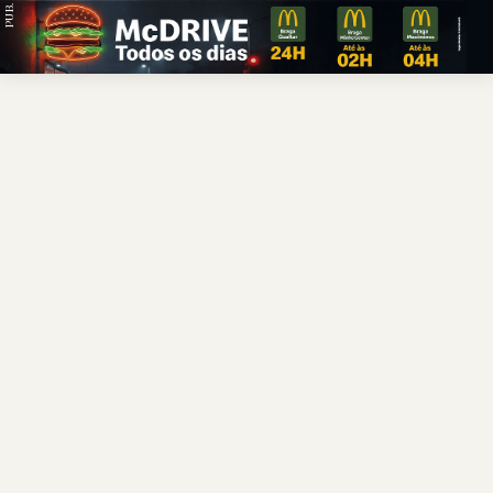
PUB.
Braga
Região
Desporto
Religião
Nacional
Internacional