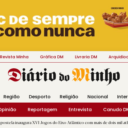
Revista Minha
Gráfica DM
Livraria DM
Arquidio
Região
Desporto
Religião
Nacional
Inte
Opinião
Reportagem
Entrevista
Canudo D
 XVI Jogos do Eixo Atlântico com mais de dois mil atletas
|
R.