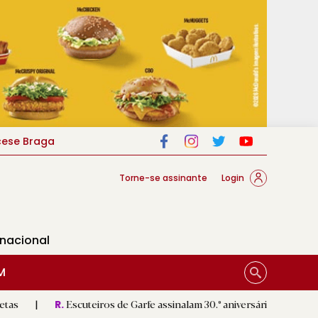
cese Braga
Torne-se assinante
Login
rnacional
M
Escuteiros de Garfe assinalam 30.º aniversário em setembro
|
R.