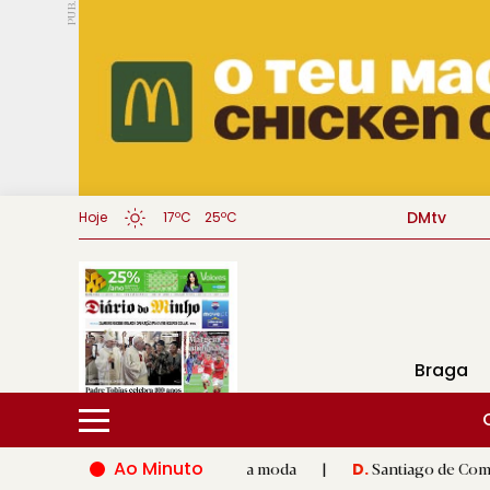
PUB.
DMtv
Hoje
17ºC
25ºC
Braga
Ao Minuto
 inovação do mundo da moda
|
Santiago de Compostela inaugura
D.