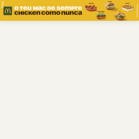
PUB.
Braga
Região
Desporto
Religião
Nacional
Internacional