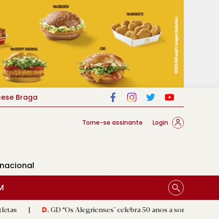
cese Braga
Torne-se assinante
Login
rnacional
M
GD “Os Alegrienses" celebra 50 anos a sonhar com «casa própria»
D.