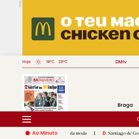
PUB.
DMtv
Hoje
18ºC
29ºC
Braga
Ao Minuto
e à inovação do mundo da moda
|
Santiago de Compostela inaug
D.