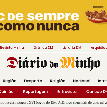
Revista Minha
Gráfica DM
Livraria DM
Arquidio
Região
Desporto
Religião
Nacional
Inte
Opinião
Reportagem
Entrevista
Canudo D
ura XVI Jogos do Eixo Atlântico com mais de dois mil atletas
|