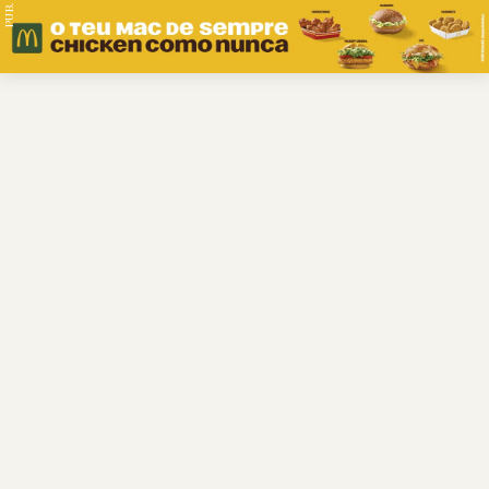
PUB.
Braga
Região
Desporto
Religião
Nacional
Internacional