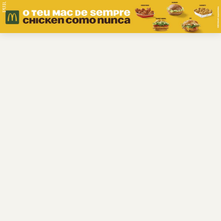
PUB.
Braga
Região
Desporto
Religião
Nacional
Internacional