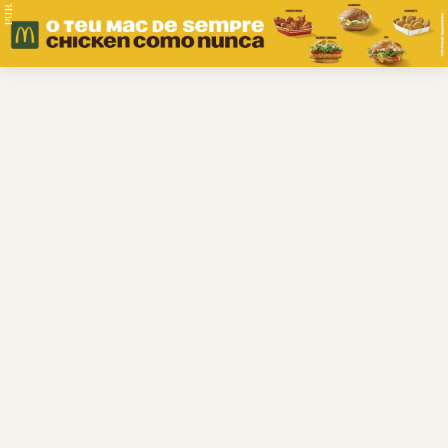
PUB.
Braga
Região
Desporto
Religião
Nacional
Internacional