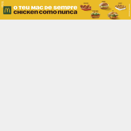
PUB.
Braga
Região
Desporto
Religião
Nacional
Internacional