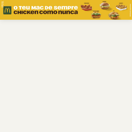
PUB.
Braga
Região
Desporto
Religião
Nacional
Internacional