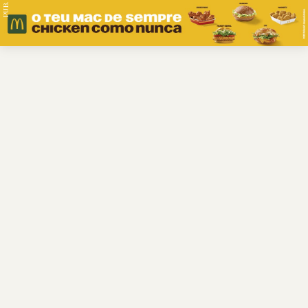
PUB.
Braga
Região
Desporto
Religião
Nacional
Internacional