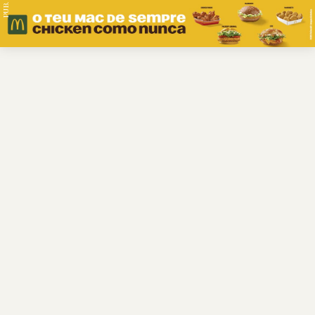
PUB.
Braga
Região
Desporto
Religião
Nacional
Internacional