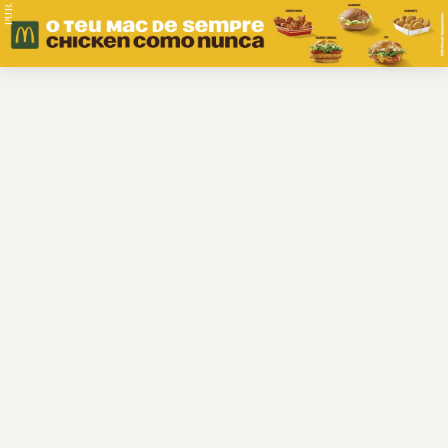
PUB.
Braga
Região
Desporto
Religião
Nacional
Internacional