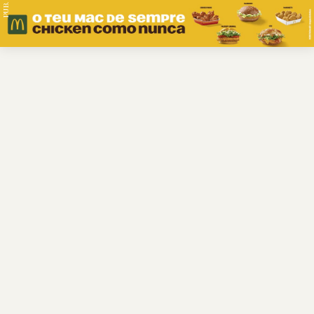
PUB.
Braga
Região
Desporto
Religião
Nacional
Internacional