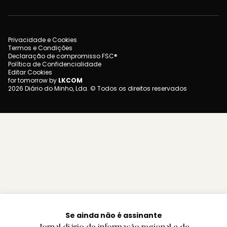
Privacidade e Cookies
Termos e Condições
Declaração de compromisso FSC®
Política de Confidencialidade
Editar Cookies
for tomorrow by
LKCOM
2026 Diário do Minho, Lda. © Todos os direitos reservados
Se ainda não é assinante
Jornal diário de informação regional e de