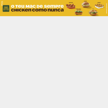
PUB.
Braga
Região
Desporto
Religião
Nacional
Internacional