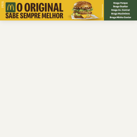
PUB.
Braga
Região
Desporto
Religião
Nacional
Internacional