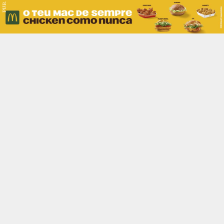
PUB.
Braga
Região
Desporto
Religião
Nacional
Internacional