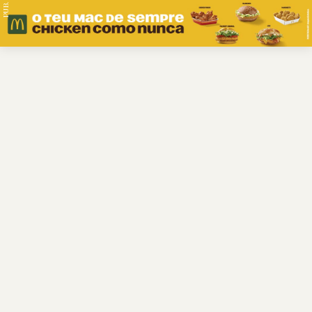
PUB.
Braga
Região
Desporto
Religião
Nacional
Internacional