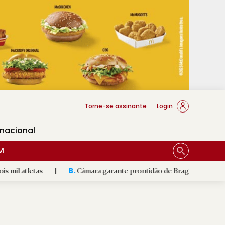
cese Braga
Torne-se assinante
Login
rnacional
M
as
|
Câmara garante prontidão de Braga no resgate animal
B.