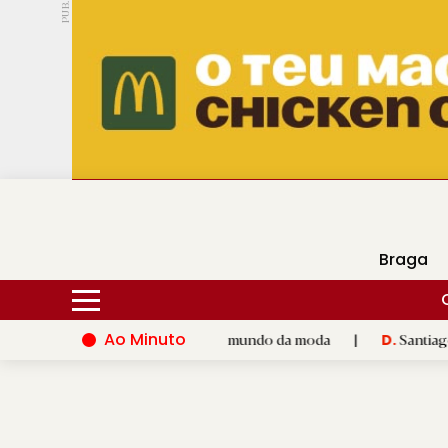
PUB.
DMtv
Hoje
16ºC
25ºC
Braga
Ao Minuto
 talento e à inovação do mundo da moda
|
Santiago de Compost
D.