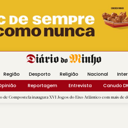
Revista Minha
Gráfica DM
Livraria DM
Arquidio
Região
Desporto
Religião
Nacional
Inte
Opinião
Reportagem
Entrevista
Canudo D
ela inaugura XVI Jogos do Eixo Atlântico com mais de dois mil atlet