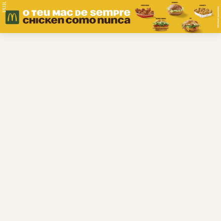
PUB.
Braga
Região
Desporto
Religião
Nacional
Internacional