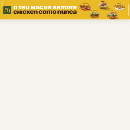
PUB.
Braga
Região
Desporto
Religião
Nacional
Internacional