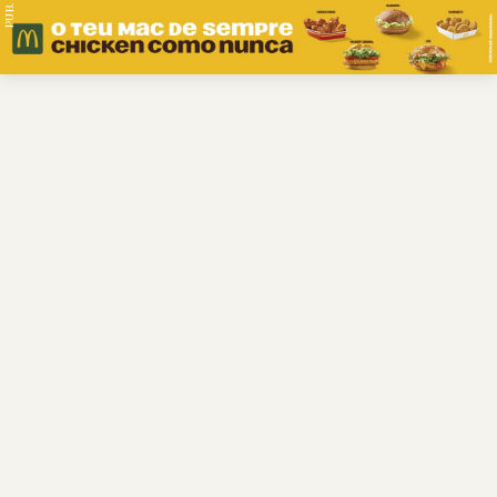
PUB.
Braga
Região
Desporto
Religião
Nacional
Internacional