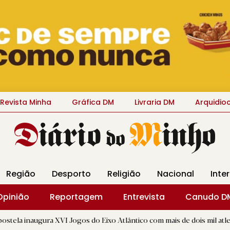
Revista Minha
Gráfica DM
Livraria DM
Arquidio
Região
Desporto
Religião
Nacional
Inte
Opinião
Reportagem
Entrevista
Canudo D
 XVI Jogos do Eixo Atlântico com mais de dois mil atletas
|
S
R.