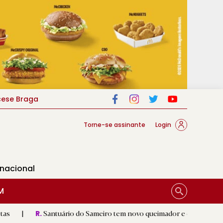
cese Braga
Torne-se assinante
Login
rnacional
M
antuário do Sameiro tem novo queimador e escultura de Nossa Senho