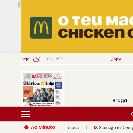
PUB.
DMtv
Hoje
18ºC
27ºC
Braga
Ao Minuto
 inovação do mundo da moda
|
Santiago de Compostela inaugura
D.