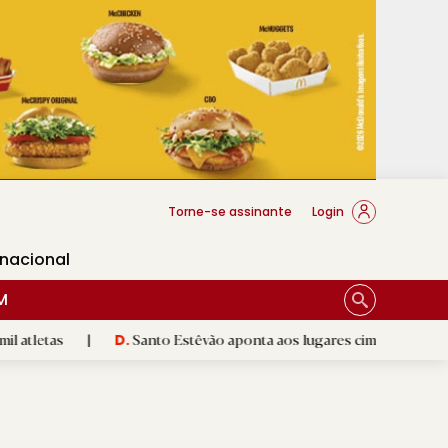
cese Braga
Torne-se assinante
Login
rnacional
M
|
Santo Estêvão aponta aos lugares cimeiros da Honra
|
D.