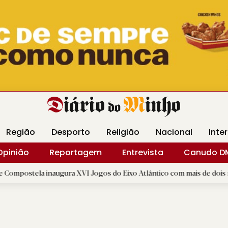
Revista Minha
Gráfica DM
Livraria DM
Arquidio
Região
Desporto
Religião
Nacional
Inte
Opinião
Reportagem
Entrevista
Canudo D
 inaugura XVI Jogos do Eixo Atlântico com mais de dois mil atletas