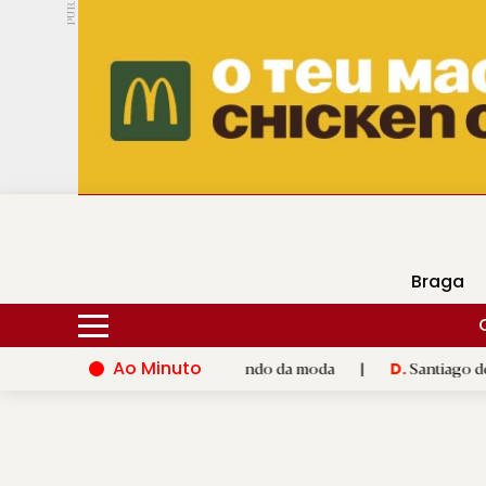
PUB.
DMtv
Hoje
16ºC
28ºC
Braga
Ao Minuto
lento e à inovação do mundo da moda
|
Santiago de Compostela
D.