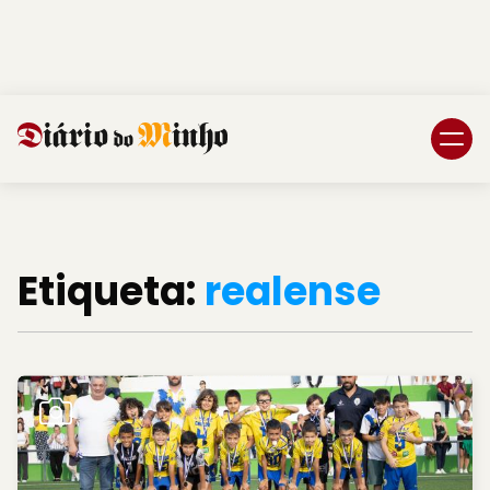
Login
Subscreva DM
Etiqueta:
realense