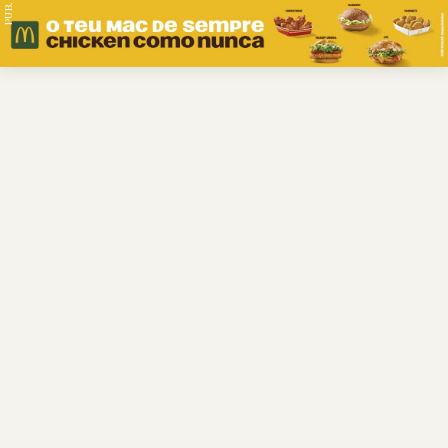
PUB.
Braga
Região
Desporto
Religião
Nacional
Internacional