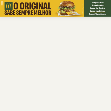
PUB.
Braga
Região
Desporto
Religião
Nacional
Internacional