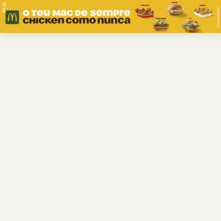
PUB.
Braga
Região
Desporto
Religião
Nacional
Internacional