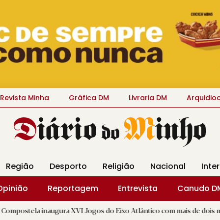
Revista Minha
Gráfica DM
Livraria DM
Arquidio
Região
Desporto
Religião
Nacional
Inte
Opinião
Reportagem
Entrevista
Canudo D
naugura XVI Jogos do Eixo Atlântico com mais de dois mil atletas
|