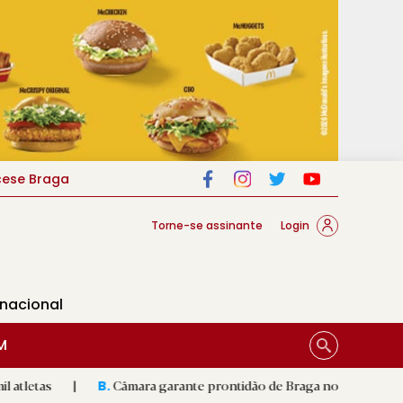
cese Braga
Torne-se assinante
Login
rnacional
M
Câmara garante prontidão de Braga no resgate animal
|
B.
R