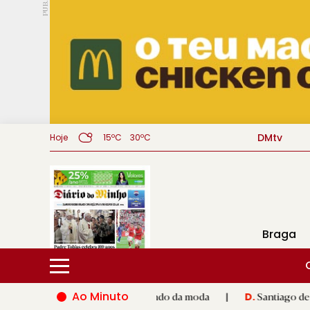
PUB.
DMtv
Hoje
15ºC
30ºC
Braga
Ao Minuto
nto e à inovação do mundo da moda
|
Santiago de Compostela i
D.