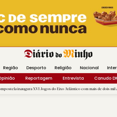
Revista Minha
Gráfica DM
Livraria DM
Arquidio
Região
Desporto
Religião
Nacional
Inte
Opinião
Reportagem
Entrevista
Canudo D
ugura XVI Jogos do Eixo Atlântico com mais de dois mil atletas
|