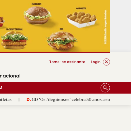
cese Braga
Torne-se assinante
Login
rnacional
M
GD “Os Alegrienses" celebra 50 anos a sonhar com «casa própria
D.