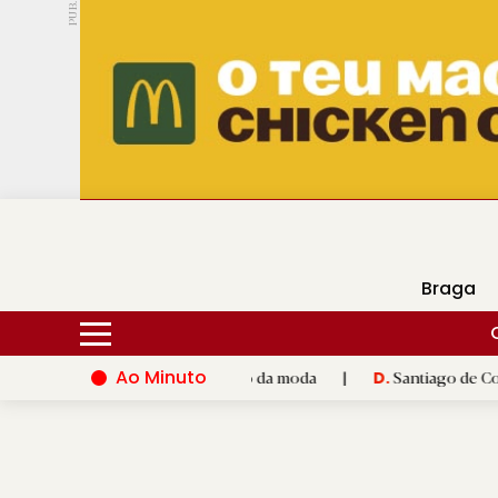
PUB.
DMtv
Hoje
18ºC
29ºC
Braga
Ao Minuto
o e à inovação do mundo da moda
|
Santiago de Compostela ina
D.