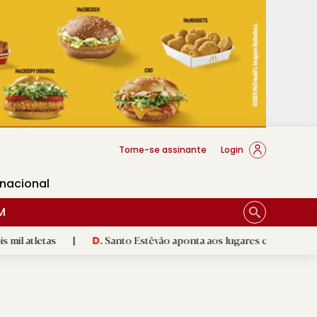
cese Braga
Torne-se assinante
Login
rnacional
M
s
|
Santo Estêvão aponta aos lugares cimeiros da Honra
|
D.