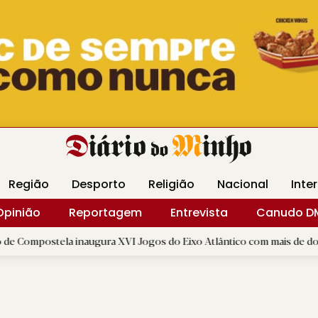
Revista Minha
Gráfica DM
Livraria DM
Arquidio
Região
Desporto
Religião
Nacional
Inte
Opinião
Reportagem
Entrevista
Canudo D
la inaugura XVI Jogos do Eixo Atlântico com mais de dois mil atleta