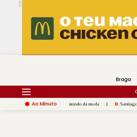
PUB.
DMtv
Hoje
16ºC
28ºC
Braga
Ao Minuto
talento e à inovação do mundo da moda
|
Santiago de Composte
D.