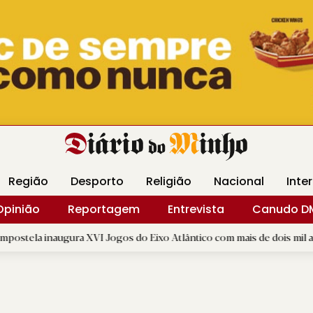
Revista Minha
Gráfica DM
Livraria DM
Arquidio
Região
Desporto
Religião
Nacional
Inte
Opinião
Reportagem
Entrevista
Canudo D
ura XVI Jogos do Eixo Atlântico com mais de dois mil atletas
|