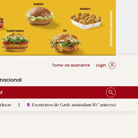
cese Braga
Torne-se assinante
Login
rnacional
M
Escuteiros de Garfe assinalam 30.º aniversário em setembro
|
R.