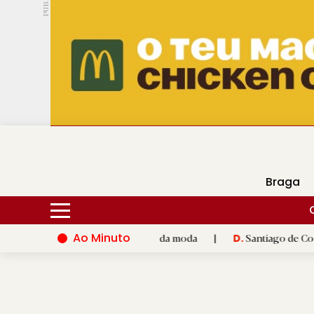
PUB.
DMtv
Hoje
17ºC
25ºC
Braga
Ao Minuto
e à inovação do mundo da moda
|
Santiago de Compostela inaug
D.