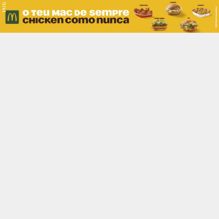
PUB.
Braga
Região
Desporto
Religião
Nacional
Internacional