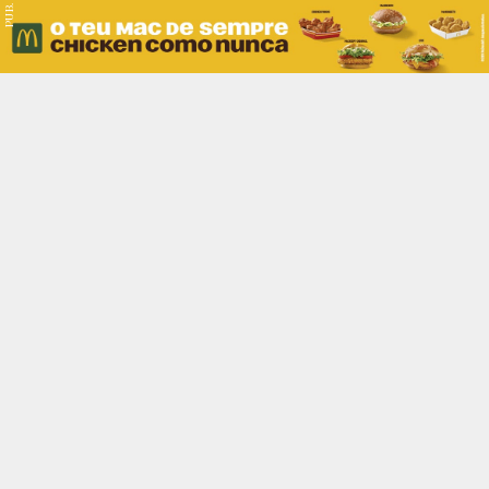
PUB.
Braga
Região
Desporto
Religião
Nacional
Internacional