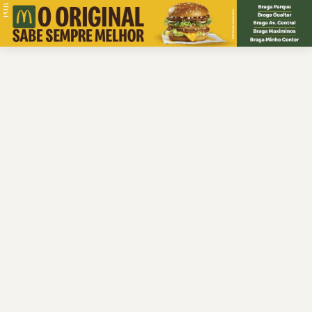
PUB.
Braga
Região
Desporto
Religião
Nacional
Internacional