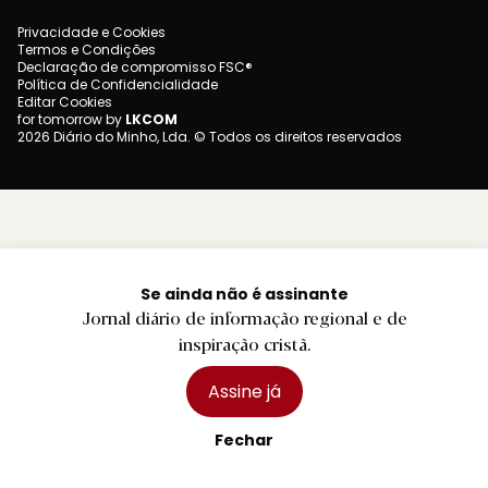
Privacidade e Cookies
Termos e Condições
Declaração de compromisso FSC®
Política de Confidencialidade
Editar Cookies
for tomorrow by
LKCOM
2026 Diário do Minho, Lda. © Todos os direitos reservados
Se ainda não é assinante
Jornal diário de informação regional e de
inspiração cristã.
Assine já
Fechar