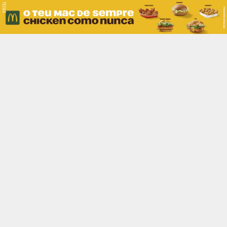
PUB.
Braga
Região
Desporto
Religião
Nacional
Internacional