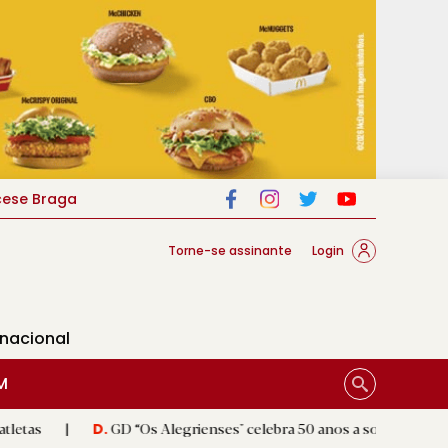
cese Braga
Torne-se assinante
Login
rnacional
M
GD “Os Alegrienses" celebra 50 anos a sonhar com «casa própria»
D.