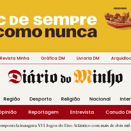
Revista Minha
Gráfica DM
Livraria DM
Arquidio
Região
Desporto
Religião
Nacional
Inte
Opinião
Reportagem
Entrevista
Canudo D
ura XVI Jogos do Eixo Atlântico com mais de dois mil atletas
|