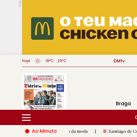
PUB.
DMtv
Hoje
18ºC
29ºC
Braga
Ao Minuto
e à inovação do mundo da moda
|
Santiago de Compostela inaug
D.