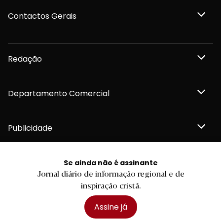
Contactos Gerais
Redação
Departamento Comercial
Publicidade
Se ainda não é assinante
Jornal diário de informação regional e de
Privacidade e Cookies
inspiração cristã.
Termos e Condições
Declaração de compromisso FSC®
Política de Confidencialidade
Assine já
Editar Cookies
for tomorrow by
LKCOM