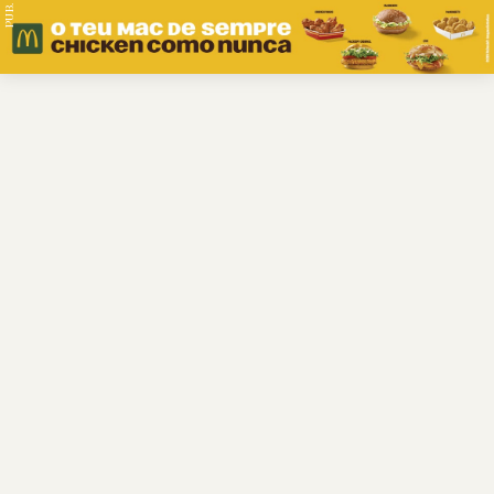
PUB.
Braga
Região
Desporto
Religião
Nacional
Internacional