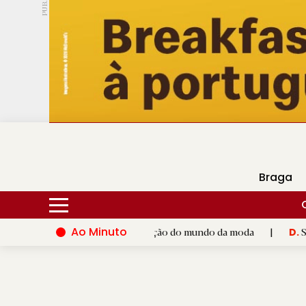
PUB.
DMtv
Hoje
15ºC
30ºC
Braga
Ao Minuto
alco ao talento e à inovação do mundo da moda
|
Santiago de 
D.