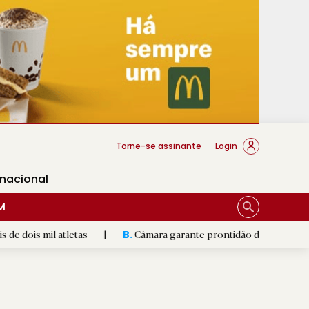
cese Braga
Torne-se assinante
Login
rnacional
M
 atletas
|
Câmara garante prontidão de Braga no resgate an
B.