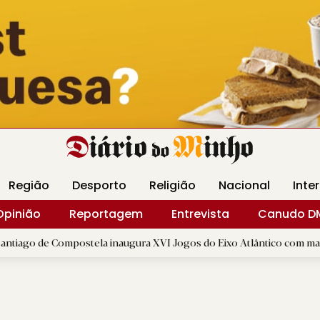
Revista Minha
Gráfica DM
Livraria DM
Arquidio
Região
Desporto
Religião
Nacional
Inte
Opinião
Reportagem
Entrevista
Canudo D
Compostela inaugura XVI Jogos do Eixo Atlântico com mais de dois mil