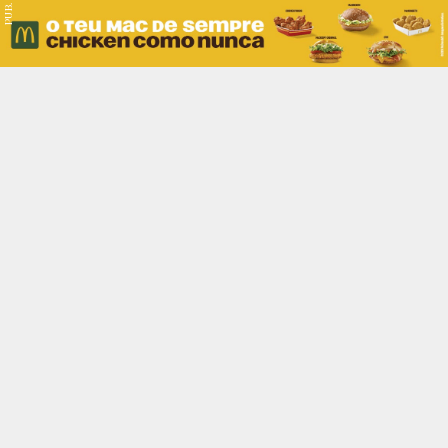
PUB.
Braga
Região
Desporto
Religião
Nacional
Internacional