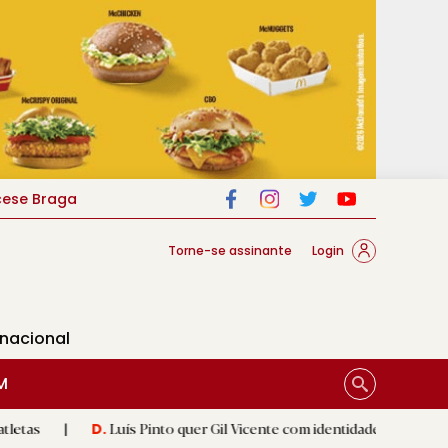
cese Braga
Torne-se assinante
Login
rnacional
M
Luís Pinto quer Gil Vicente com identidade e a respeitar 'herança'
D.