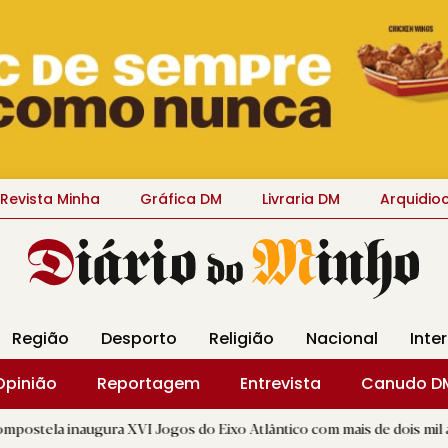
Revista Minha
Gráfica DM
Livraria DM
Arquidio
Região
Desporto
Religião
Nacional
Inte
Opinião
Reportagem
Entrevista
Canudo D
gura XVI Jogos do Eixo Atlântico com mais de dois mil atletas
|