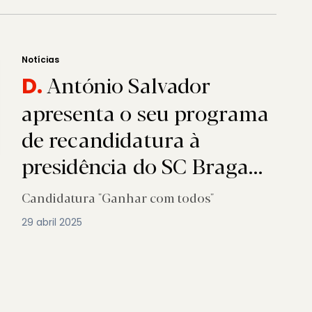
Notícias
António Salvador
D.
apresenta o seu programa
de recandidatura à
presidência do SC Braga
na próxima 2.ª feira
Candidatura "Ganhar com todos"
29 abril 2025