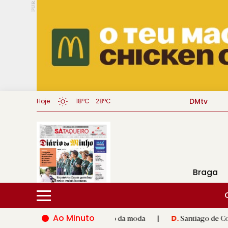
PUB.
DMtv
Hoje
18ºC
28ºC
Braga
Ao Minuto
 e à inovação do mundo da moda
|
Santiago de Compostela inau
D.