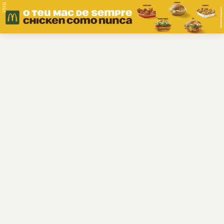
PUB.
Braga
Região
Desporto
Religião
Nacional
Internacional