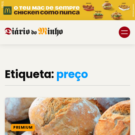
PUB.
Braga
Região
Desporto
Etiqueta:
preço
Religião
Nacional
Internacional
PREMIUM