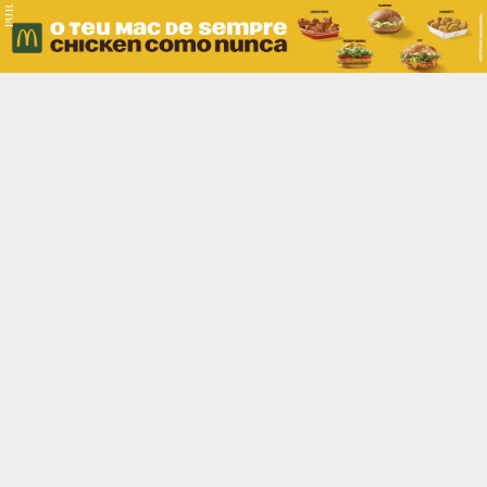
PUB.
Braga
Região
Desporto
Religião
Nacional
Internacional