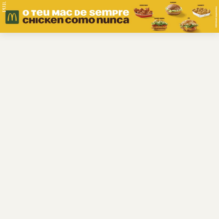
PUB.
Braga
Região
Desporto
Religião
Nacional
Internacional