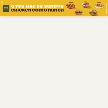
PUB.
Braga
Região
Desporto
Religião
Nacional
Internacional